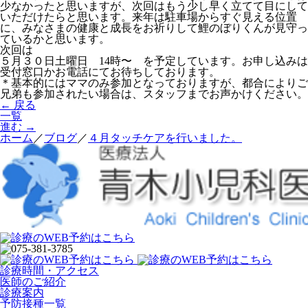
少なかったと思いますが、次回はもう少し早く立てて目にして
いただけたらと思います。来年は駐車場からすぐ見える位置
に、みなさまの健康と成長をお祈りして鯉のぼりくんが見守っ
ているかと思います。
次回は
５月３０日土曜日 14時〜 を予定しています。お申し込みは
受付窓口かお電話にてお待ちしております。
＊基本的にはママのみ参加となっておりますが、都合によりご
兄弟も参加されたい場合は、スタッフまでお声かけください。
← 戻る
一覧
進む →
ホーム
／
ブログ
／
４月タッチケアを行いました。
診療時間・アクセス
医師のご紹介
診療案内
予防接種一覧