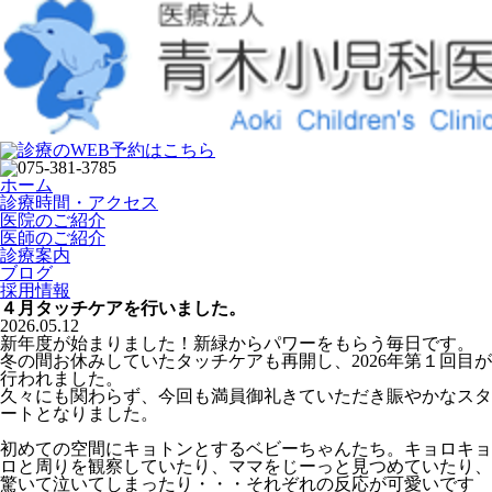
ホーム
診療時間・アクセス
医院のご紹介
医師のご紹介
診療案内
ブログ
採用情報
４月タッチケアを行いました。
2026.05.12
新年度が始まりました！新緑からパワーをもらう毎日です。
冬の間お休みしていたタッチケアも再開し、2026年第１回目が
行われました。
久々にも関わらず、今回も満員御礼きていただき賑やかなスタ
ートとなりました。
初めての空間にキョトンとするベビーちゃんたち。キョロキョ
ロと周りを観察していたり、ママをじーっと見つめていたり、
驚いて泣いてしまったり・・・それぞれの反応が可愛いです