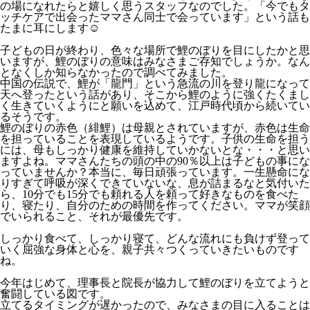
の場になれたらと嬉しく思うスタッフなのでした。「今でもタ
ッチケアで出会ったママさん同士で会っています」という話も
たまに耳にします☺️
子どもの日が終わり、色々な場所で鯉のぼりを目にしたかと思
いますが、鯉のぼりの意味はみなさまご存知でしょうか。なん
となくしか知らなかったので調べてみました。
中国の伝説で、鯉が「龍門」という急流の川を登り龍になって
天へ登ったという話があり、そこから鯉のように強くたくまし
く生きていくようにと願いを込めて、江戸時代頃から続いてい
るそうです。
鯉のぼりの赤色（緋鯉）は母親とされていますが、赤色は生命
を担っていることを表現しているようです。子供の生命を担う
には、母もしっかり健康を維持していかないとな・・・と思い
ますよね。ママさんたちの頭の中の90％以上は子どもの事にな
っていませんか？本当に、毎日頑張っています。一生懸命にな
りすぎて呼吸が深くできていないな、息が詰まるなと気付いた
ら、10分でも15分でも頼れる人を頼って好きなものを食べた
り、寝たり、自分のための時間を作ってください。ママが笑顔
でいられること、それが最優先です。
しっかり食べて、しっかり寝て、どんな流れにも負けず登って
いく屈強な身体と心を、親子共々つくっていきたいものです
ね。
今年はじめて、理事長と院長が協力して鯉のぼりを立てようと
奮闘している図です。
立てるタイミングが遅かったので、みなさまの目に入ることは