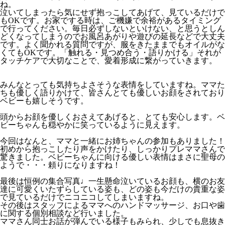
ね。
泣いてしまったら気にせず抱っこしてあげて、見ているだけで
もOKです。お家でする時は、ご機嫌で余裕があるタイミング
で行ってください。毎日必ずしないといけない、と思うとしん
どくなってしまうのでお風呂あがりや遊びの延長などで大丈夫
です。よく聞かれる質問ですが、服をきたままでもオイルがな
くてもOKです。「触れる・見つめ合う・語りかける」それが
タッチケアで大切なことで、愛着形成に繋がっていきます。
みんなとっても気持ちよさそうな表情をしていますね。ママた
ちも優しく語りかけて、皆さんとても優しいお顔をされており
ベビーも嬉しそうです。
頭からお顔を優しくおさえてあげると、とても安心します。ベ
ビーちゃんも穏やかに笑っているように見えます。
今回はなんと、ママと一緒にお姉ちゃんの参加もありました！
初めから抱っこしたり声をかけたり、しっかりプレママさんで
驚きました。ベビーちゃんに向ける優しい表情はまさに聖母の
ようで・・・頼りになりますね！
最後は恒例の集合写真♩一生懸命泣いているお顔も、横のお友
達に可愛くいたずらしている姿も、どの姿も今だけの貴重な姿
で見ているだけでニコニコしてしまいますね。
その後はスタッフによるママへのハンドマッサージ、お口や歯
に関する個別相談など行いました。
ママさん同士お話が弾んでいる様子もみられ、少しでも息抜き