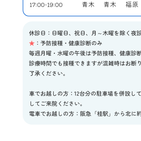
青木
青木
福原
17:00-19:00
学校検尿異常(血尿、蛋白
Ｂ型肝炎
高血圧
BCG
夜尿症
麻疹・風疹混合（MR）
休診日：日曜日、祝日、月～木曜を除く夜
水痘（水ぼうそう）
★
：予防接種・健康診断のみ
おたふくかぜ
毎週月曜・水曜の午後は予防接種、健康診
日本脳炎
診療時間でも接種できますが混雑時はお断
二種混合（DT）
了承ください。
インフルエンザ（予約制
ん。）
車でお越しの方：12台分の駐車場を併設し
子宮頸がん（要予約）
してご来院ください。
電車でお越しの方：阪急「桂駅」から北に約6