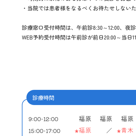
・当院では患者様をなるべくお待たせしない
診療窓口受付時間は、午前診8:30～12:00、夜診16
当院ではお子さんに起こる諸症状
『予防注射は受けたほうがいいの
乳幼児の健診、登園前の健診など
お子さんにアレルギーがないかご
お子さんは、角層が薄く皮膚のバ
子どもの代謝内分泌疾患には、糖
WEB予約受付時間は午前診が前日20:00～当日11:
以下に代表的な疾患をご紹介いた
病気そのものにかかった時の後遺
ます。
当院では、気管支喘息、食物アレ
です。お子さんへのスキンケア指
療が可能です（福原医師外来時の
予防注射はぜひ受けることをお勧
また病気に限らず、お子さんにつ
っております。
予防接種と健康診断については、
となどについてもサポートさせて
湿疹、ウイルス性発疹症、アトピ
当院で対応可能な疾患
以下の症状がある場合
月曜日・水曜日 15:00〜17:00
予防接種と健康診断については、
い。
以下の症状がある場合
かぜ、感染症一般
学校健診の尿検査で尿糖
上記の時間がご都合悪ければ、通
月曜日・水曜日 15:00〜17:00 (8
気管支炎、肺炎
風邪のときに呼吸が苦し
体重の増加が気になる
上記の時間がご都合悪ければ、通
気管支喘息
いう胸の音が続く
身長の伸び方が気になる
当院で接種可能なワク
診療時間
尿路感染症
卵、牛乳、小麦、ナッツ
乳房の発育が気になる、
感染性胃腸炎
肺炎球菌
疹を認める、咳を認める
福原
福原
福原
9:00-12:00
湿疹、アトピー性皮膚炎
5種混合ワクチン（DPT-IPV
かゆい湿疹を繰り返しな
福原
青木
／
15:00-17:00
★
★
蕁麻疹
ロタ
鼻水やくしゃみが続いて