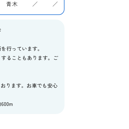
青木
／
／
尿、糖尿)
診
断を行っています。
りすることもあります。ご
ですが、日時の指定はしておりませ
ております。お車でも安心
00m
予防接種詳細情報を見る