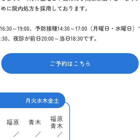
小児内分泌疾患
小児科一般
アレルギー
予防接種
健康診断
皮膚疾患
ために院内処方を採用しております。
:30～19:00、予防接種14:30～17:00（月曜日・水曜日
全般の診療を行なっています。お子さんを丁寧に診察さ
ですか』とよく聞かれます。
を中心に行っております。お子さんの発達の状況やご病
心配の親御さんは多いと思います。
リア機能も未成熟なため、些細なことでかぶれが生じた
尿病、肥満、低身長、甲状腺疾患、思春期早発症などが
30、夜診が前日20:00～当日18:30です。
します。
症や合併症を考えると、予防接種における副反応の方が
ルギー、アトピー性皮膚炎、アレルギー性鼻炎などのア
導を行わせて頂きます。
み）
めします。予防接種を受けることで防げる病気を防ぎま
いて心配なことがございましたら、何でもお気軽にご相
通常の診療時間とは別に時間を設けています。
頂きます。
ー性皮膚炎など、種々の皮膚の症状について診療させて
は、一度ご相談ください
ご予約はこちら
通常の診療時間とは別に時間を設けています。
は、一度ご相談ください
陽性を指摘された
常の診療時間でも行なっています。
月はお休み)
くなる、ゼイゼイ・ヒューヒューと
常の診療時間でも行なっています。
チン
月
火
水
木
金
土
など特定の食べ物を食べた後に蕁麻
生理が早く始まった
福原
福原
青木
青木
-Hib）
かなか治らない
／
／
／
つらい